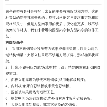
岗亭造型有各种各样的，常见的主要有椭圆型和方型。这两
种造型的岗亭都挺美观的，都可以根据客户要求来定制相应
规格和尺寸，但是方型岗亭用的更多，变化也更多。以不锈
钢为制作材质，我们来看看椭圆型岗亭和方型岗亭的制作工
艺：
椭圆型岗亭
1、 采用不锈钢管经过压弯方式形成椭圆弧度，以此为前后
端结构钢梁；支撑立柱采用不锈钢方通拼焊，形成椭圆状框
架。
2、门窗:不锈钢压力成型(或型材)，设计精妙的左右滑动的收
费窗口。
3、面板采用厚度为砂光不锈钢板(或用电解板烤漆)。
4、内封板:象牙白彩钢板或米黄色彩钢板。
5、圆弧玻璃采用热弯成型工艺。
6、框架中间为角钢焊接架,内外各衬厚木板和硅酸钙板。
7、天花采用厚铝塑板。或其它材质的装饰板。